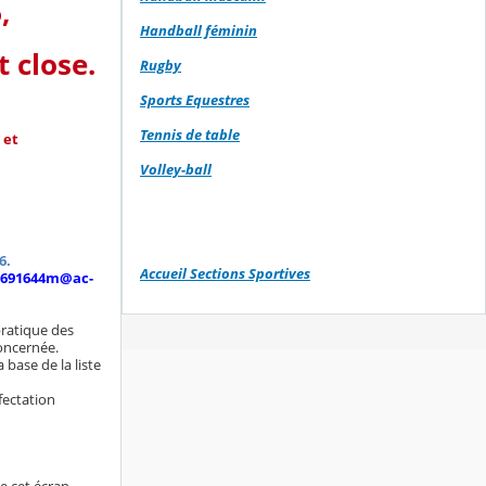
6,
Handball féminin
 close.
Rugby
Sports Equestres
Tennis de table
 et
Volley-ball
6.
Accueil Sections Sportives
.0691644m@ac-
pratique des
concernée.
 base de la liste
ffectation