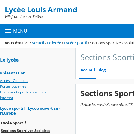
Panneau de gestion des cookies
Lycée Louis Armand
Menu de la rubrique
Contenu
Villefranche-sur-Saône
MENU
Vous êtes ici :
Accueil
›
Le lycée
›
Lycée Sportif
›
Sections Sportives Scolai
Sections Sport
Le lycée
Accueil
Blog
Présentation
Accès - Contacts
Portes ouvertes
Sections Spor
Documents portes ouvertes
Internat
Publié le mardi 3 novembre 2015 
Lycée sportif - Lycée ouvert sur
l'Europe
Lycée Sportif
Sections Sportives Scolaires