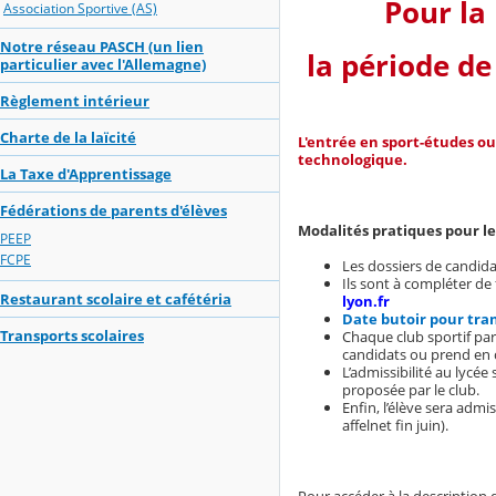
Pour la
Association Sportive (AS)
Notre réseau PASCH (un lien
la période de
particulier avec l'Allemagne)
Règlement intérieur
Charte de la laïcité
L'entrée en sport-études o
technologique.
La Taxe d'Apprentissage
Fédérations de parents d'élèves
Modalités pratiques pour l
PEEP
FCPE
Les dossiers de candida
Ils sont à compléter de
Restaurant scolaire et cafétéria
lyon.fr
Date butoir pour trans
Transports scolaires
Chaque club sportif par
candidats ou prend en c
L’admissibilité au lycée 
proposée par le club.
Enfin, l’élève sera admi
affelnet fin juin).