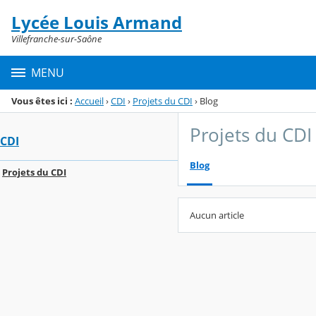
Panneau de gestion des cookies
Lycée Louis Armand
Menu de la rubrique
Contenu
Villefranche-sur-Saône
MENU
Vous êtes ici :
Accueil
›
CDI
›
Projets du CDI
›
Blog
Projets du CDI
CDI
Blog
Projets du CDI
Aucun article