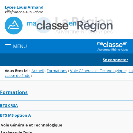
Panneau de gestion des cookies
Lycée Louis Armand
Menu de la rubrique
Contenu
Villefranche-sur-Saône
MENU
Se connecter
Vous êtes ici :
Accueil
›
Formations
›
Voie Générale et Technologique
›
La
classe de 2nde
›
Formations
BTS CRSA
BTS MS option A
Voie Générale et Technologique
La classe de 2nde