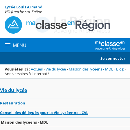
Panneau de gestion des cookies
Lycée Louis Armand
Menu de la rubrique
Contenu
Villefranche-sur-Saône
MENU
Se connecter
Vous êtes ici :
Accueil
›
Vie du lycée
›
Maison des lycéens - MDL
›
Blog
›
Anniversaires à l'internat !
Vie du lycée
Restauration
Conseil des délégués pour la Vie Lycéenne - CVL
Maison des lycéens - MDL