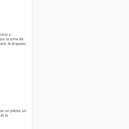
nous a
sur la zone de
ment, le drapeau
ec un pilote, un
et la