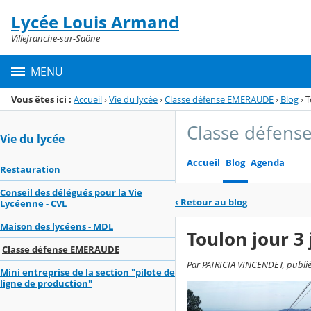
Panneau de gestion des cookies
Lycée Louis Armand
Menu de la rubrique
Contenu
Villefranche-sur-Saône
MENU
Vous êtes ici :
Accueil
›
Vie du lycée
›
Classe défense EMERAUDE
›
Blog
›
T
Classe défen
Vie du lycée
Accueil
Blog
Agenda
Restauration
Conseil des délégués pour la Vie
‹
Retour au blog
Lycéenne - CVL
Maison des lycéens - MDL
Toulon jour 
Classe défense EMERAUDE
Par PATRICIA VINCENDET, publié le
Mini entreprise de la section "pilote de
ligne de production"