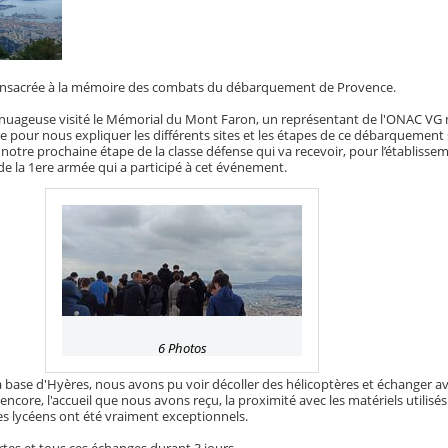
consacrée à la mémoire des combats du débarquement de Provence.
nuageuse visité le Mémorial du Mont Faron, un représentant de l'ONAC VG 
e pour nous expliquer les différents sites et les étapes de ce débarquement 
à notre prochaine étape de la classe défense qui va recevoir, pour l’établisse
de la 1ere armée qui a participé à cet événement.
6 Photos
la base d'Hyères, nous avons pu voir décoller des hélicoptères et échanger av
ncore, l'accueil que nous avons reçu, la proximité avec les matériels utilisés 
es lycéens ont été vraiment exceptionnels.
tes et tous ces échanges durant 3 jours.