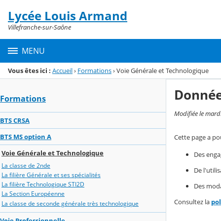
Panneau de gestion des cookies
Lycée Louis Armand
Menu de la rubrique
Contenu
Villefranche-sur-Saône
MENU
Vous êtes ici :
Accueil
›
Formations
›
Voie Générale et Technologique
Donnée
Formations
Modifiée le mard
BTS CRSA
BTS MS option A
Cette page a pou
Voie Générale et Technologique
Des enga
La classe de 2nde
De l'util
La filière Générale et ses spécialités
La filière Technologique STI2D
Des modal
La Section Européenne
Consultez la
po
La classe de seconde générale très technologique
Voie Professionnelle